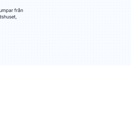
pumpar från
dshuset,