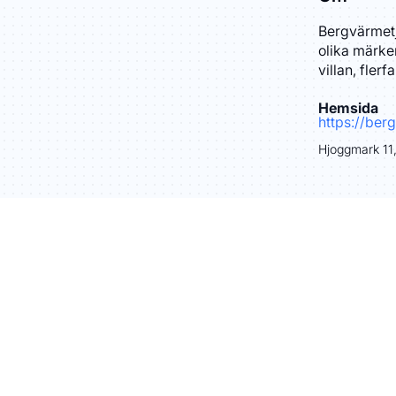
Bergvärmetj
olika märken
villan, fler
Hemsida
https://ber
Hjoggmark 11