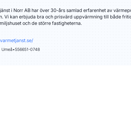
änst i Norr AB har över 30-års samlad erfarenhet av värme
. Vi kan erbjuda bra och prisvärd uppvärmning till både friti
familjshuset och de större fastigheterna.
gvarmetjanst.se/
, Umeå
•
556651-0748